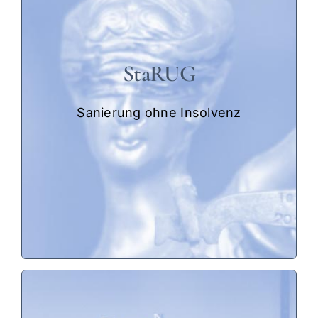
Sanierung und
Insolvenzverfahren
Geräuschloses Verfahren zur
StaRUG
Restrukturierung der Passivseite
Weder gerichtliche Beteiligung
Sanierung ohne Insolvenz
noch öffentliche
Bekanntmachungen zwingend
Gesamte Präsentation hier
.
per E-Mail anfordern
Prüfung der Tragfähigkeit des