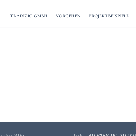
TRADIZIO GMBH
VORGEHEN
PROJEKTBEISPIELE
traße 89e
Tel:
+49 8158 90 39 92